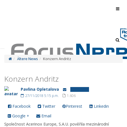
Toggl
navig
Toggl
navig
Ältere News
Konzern Andritz
Konzern Andritz
Pavlina Opletalova
Ältere News
27/11/2018 5:15 p.m.
1.606
Facebook
Twitter
Pinterest
Linkedin
Google +
Email
Společnost Acerinox Europe, S.A.U. pověřila mezinárodní