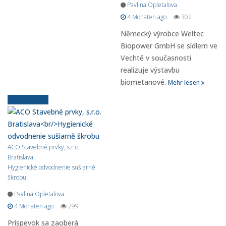
Pavlina Opletalova
4 Monaten ago
302
Německý výrobce Weltec
Biopower GmbH se sídlem ve
Vechtě v současnosti
realizuje výstavbu
biometanové.
Mehr lesen
Ältere News
ACO Stavebné prvky, s.r.o.
Bratislava
Hygienické odvodnenie sušiarně
škrobu
Pavlina Opletalova
4 Monaten ago
299
Príspevok sa zaoberá