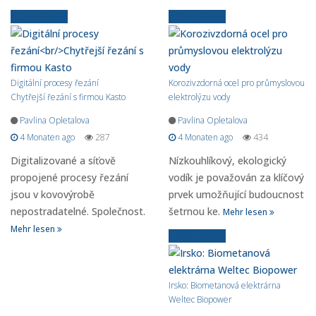
Ältere News
Ältere News
Digitální procesy řezání
Korozivzdorná ocel pro průmyslovou
Chytřejší řezání s firmou Kasto
elektrolýzu vody
Pavlina Opletalova
Pavlina Opletalova
4 Monaten ago
287
4 Monaten ago
434
Digitalizované a síťově
Nízkouhlíkový, ekologický
propojené procesy řezání
vodík je považován za klíčový
jsou v kovovýrobě
prvek umožňující budoucnost
nepostradatelné. Společnost.
šetrnou ke.
Mehr lesen
Mehr lesen
Ältere News
Irsko: Biometanová elektrárna
Weltec Biopower