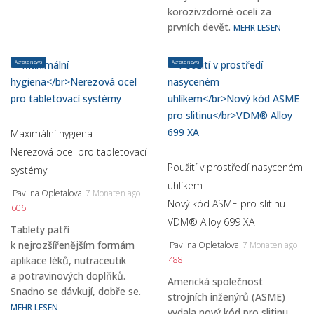
korozivzdorné oceli za
prvních devět.
MEHR LESEN
ÄLTERE NEWS
ÄLTERE NEWS
Maximální hygiena
Nerezová ocel pro tabletovací
Použití v prostředí nasyceném
systémy
uhlíkem
Pavlina Opletalova
7 Monaten ago
Nový kód ASME pro slitinu
606
VDM® Alloy 699 XA
Tablety patří
k nejrozšířenějším formám
Pavlina Opletalova
7 Monaten ago
aplikace léků, nutraceutik
488
a potravinových doplňků.
Americká společnost
Snadno se dávkují, dobře se.
strojních inženýrů (ASME)
MEHR LESEN
vydala nový kód pro slitinu