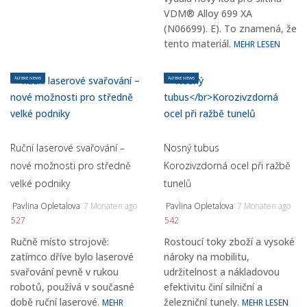
VDM® Alloy 699 XA
(N06699). E). To znamená, že
tento materiál.
MEHR LESEN
ÄLTERE NEWS
ÄLTERE NEWS
Ruční laserové svařování –
Nosný tubus
nové možnosti pro středně
Korozivzdorná ocel při ražbě
velké podniky
tunelů
Pavlina Opletalova
7 Monaten ago
Pavlina Opletalova
7 Monaten ago
527
542
Ručně místo strojově:
Rostoucí toky zboží a vysoké
zatímco dříve bylo laserové
nároky na mobilitu,
svařování pevně v rukou
udržitelnost a nákladovou
robotů, používá v současné
efektivitu činí silniční a
době ruční laserové.
železniční tunely.
MEHR
MEHR LESEN