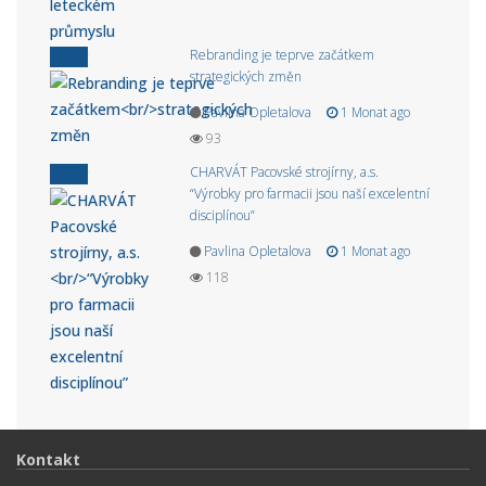
Rebranding je teprve začátkem
Slider
strategických změn
Pavlina Opletalova
1 Monat ago
93
CHARVÁT Pacovské strojírny, a.s.
Slider
“Výrobky pro farmacii jsou naší excelentní
disciplínou”
Pavlina Opletalova
1 Monat ago
118
Kontakt