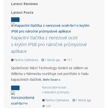
Latest Reviews
Latest Posts
Slider
Kapacitní tlačítka z nerezové oceli
s krytím IP68 pro náročné průmyslové
aplikace
Pavlina Opletalova
1 Monat ago
107
Společnost N&H Technology GmbH se sídlem ve
Willichu v Německu rozšiřuje své portfolio o řadu
kapacitních tlačítek.
Mehr lesen
Korozivzdorná ocel
Slider
v leteckém průmyslu
Pavlina Opletalova
1 Monat ago
100