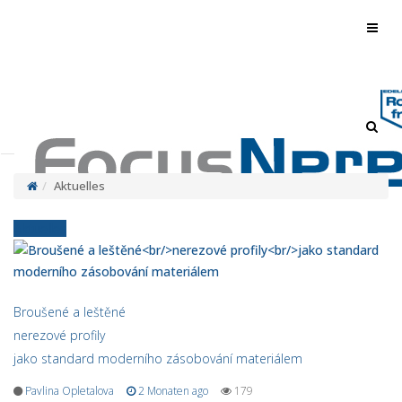
Toggl
navig
Toggl
navig
Aktuelles
Aktuelles
Broušené a leštěné
nerezové profily
jako standard moderního zásobování materiálem
Pavlina Opletalova
2 Monaten ago
179