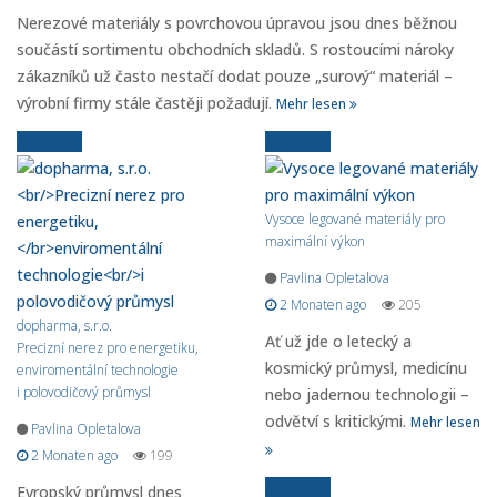
Nerezové materiály s povrchovou úpravou jsou dnes běžnou
součástí sortimentu obchodních skladů. S rostoucími nároky
zákazníků už často nestačí dodat pouze „surový“ materiál –
výrobní firmy stále častěji požadují.
Mehr lesen
Aktuelles
Aktuelles
Vysoce legované materiály pro
maximální výkon
Pavlina Opletalova
2 Monaten ago
205
dopharma, s.r.o.
Ať už jde o letecký a
Precizní nerez pro energetiku,
kosmický průmysl, medicínu
enviromentální technologie
i polovodičový průmysl
nebo jadernou technologii –
odvětví s kritickými.
Mehr lesen
Pavlina Opletalova
2 Monaten ago
199
Aktuelles
Evropský průmysl dnes