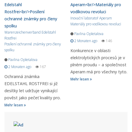
Inovační laboratoř Aperam
Materiály pro vodíkovou revoluci
Warenzeichenverband Edelstahl
Pavlina Opletalova
Rostfrei
2 Monaten ago
146
Posílení ochranné známky pro členy
spolku
Konkurence v oblasti
elektrolytických procesů je v
Pavlina Opletalova
plném proudu – a společnost
2 Monaten ago
167
Aperam má pro všechny tyto.
Ochranná známka
Mehr lesen
EDELSTAHL ROSTFREI si již
desítky let udržuje vynikající
pověst jako pečeť kvality pro.
Mehr lesen