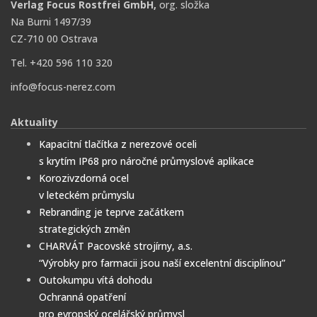
Verlag Focus Rostfrei GmbH,
org. složka
Na Burni 1497/39
CZ-710 00 Ostrava
Tel. +420 596 110 320
info@focus-nerez.com
Aktuality
Kapacitní tlačítka z nerezové oceli
s krytím IP68 pro náročné průmyslové aplikace
Korozivzdorná ocel
v leteckém průmyslu
Rebranding je teprve začátkem
strategických změn
CHARVÁT Pacovské strojírny, a.s.
“Výrobky pro farmacii jsou naší excelentní disciplínou”
Outokumpu vítá dohodu
Ochranná opatření
pro evropský ocelářský průmysl