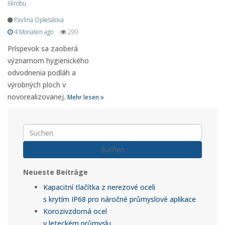
škrobu
Pavlina Opletalova
4 Monaten ago
299
Príspevok sa zaoberá
významom hygienického
odvodnenia podláh a
výrobných ploch v
novorealizovanej.
Mehr lesen
Suchen
Neueste Beiträge
Kapacitní tlačítka z nerezové oceli
s krytím IP68 pro náročné průmyslové aplikace
Korozivzdorná ocel
v leteckém průmyslu