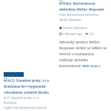
Irsko: Biometanová elektrárna
Weltec Biopower
Pavlina Opletalova
4 Monaten ago
302
Německý výrobce Weltec
Biopower GmbH se sídlem ve
Vechtě v současnosti
realizuje výstavbu
biometanové.
Mehr lesen
Ältere News
ACO Stavebné prvky, s.r.o.
Bratislava
Hygienické odvodnenie sušiarně