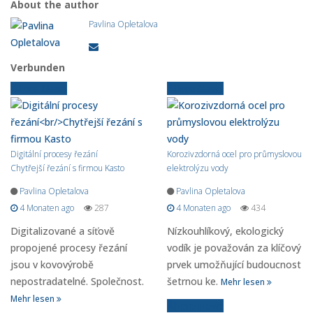
About the author
Pavlina Opletalova
Verbunden
Ältere News
Ältere News
Digitální procesy řezání
Korozivzdorná ocel pro průmyslovou
Chytřejší řezání s firmou Kasto
elektrolýzu vody
Pavlina Opletalova
Pavlina Opletalova
4 Monaten ago
287
4 Monaten ago
434
Digitalizované a síťově
Nízkouhlíkový, ekologický
propojené procesy řezání
vodík je považován za klíčový
jsou v kovovýrobě
prvek umožňující budoucnost
nepostradatelné. Společnost.
šetrnou ke.
Mehr lesen
Mehr lesen
Ältere News