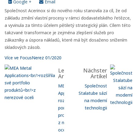
Google +
Email
Společnost Acerinox si do nového roku stanovila za cíl, že od
základu změní vlastní procesy v rámci dodavatelského řetězce,
a vyvinula za tímto účelem pětiletý strategický plán. Cílem této
takzvané transformace je zejména zlepšení služeb pro
zákazníky a úspora nákladů, které má být dosaženo snížením
skladových zásob.
Více ve FocusNerez 01/2020
Letzter
Nächster
Artikel
Artikel
MEA Metal
Společnost
Applications
Stalatube sází
rozšířila své
na moderní
portfolio
technologii
produktů
z nerezové
oceli