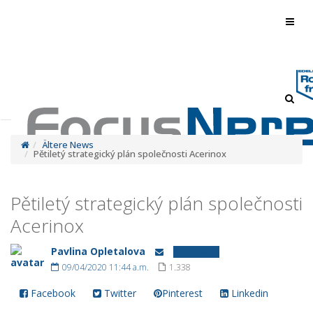
Toggl
navig
Toggl
navig
Ältere News
Pětiletý strategický plán společnosti Acerinox
Pětiletý strategický plán společnosti
Acerinox
Pavlina Opletalova
Ältere News
09/04/2020 11:44 a.m.
1.338
Facebook
Twitter
Pinterest
Linkedin