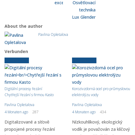
excellence
Osvětlovací
technika
Lux Glender
About the author
Pavlina Opletalova
Verbunden
Ältere News
Ältere News
Digitální procesy řezání
Korozivzdorná ocel pro průmyslovou
Chytřejší řezání s firmou Kasto
elektrolýzu vody
Pavlina Opletalova
Pavlina Opletalova
4 Monaten ago
287
4 Monaten ago
434
Digitalizované a síťově
Nízkouhlíkový, ekologický
propojené procesy řezání
vodík je považován za klíčový