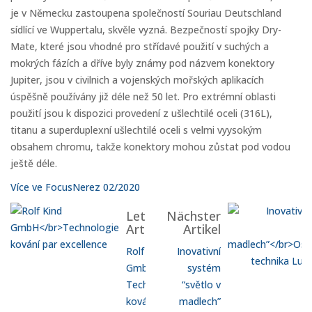
je v Německu zastoupena společností Souriau Deutschland
sídlící ve Wuppertalu, skvěle vyzná. Bezpečností spojky Dry-
Mate, které jsou vhodné pro střídavé použití v suchých a
mokrých fázích a dříve byly známy pod názvem konektory
Jupiter, jsou v civilnich a vojenských mořských aplikacích
úspěšně používány již déle než 50 let. Pro extrémní oblasti
použití jsou k dispozici provedení z ušlechtilé oceli (316L),
titanu a superduplexní ušlechtilé oceli s velmi vyysokým
obsahem chromu, takže konektory mohou zůstat pod vodou
ještě déle.
Více ve FocusNerez 02/2020
Letzter
Nächster
Artikel
Artikel
Rolf Kind
Inovativní
GmbH
systém
Technologie
“světlo v
kování par
madlech”