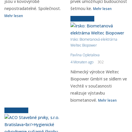
jsou v kovovýrobě
prvek umožňující budoucnost
nepostradatelné. Společnost.
šetrnou ke.
Mehr lesen
Mehr lesen
Ältere News
Irsko: Biometanová elektrárna
Weltec Biopower
Pavlina Opletalova
4 Monaten ago
302
Německý výrobce Weltec
Biopower GmbH se sídlem ve
Vechtě v současnosti
realizuje výstavbu
biometanové.
Mehr lesen
Ältere News