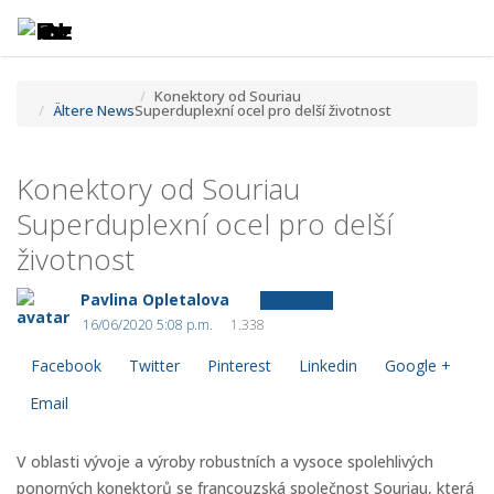
Toggle
Tog
navigatio
navi
Konektory od Souriau
Ältere News
Superduplexní ocel pro delší životnost
Konektory od Souriau
Superduplexní ocel pro delší
životnost
Pavlina Opletalova
Ältere News
16/06/2020 5:08 p.m.
1.338
Facebook
Twitter
Pinterest
Linkedin
Google +
Email
V oblasti vývoje a výroby robustních a vysoce spolehlivých
ponorných konektorů se francouzská společnost Souriau, která