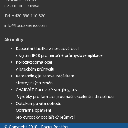
CZ-710 00 Ostrava
Tel. +420 596 110 320
info@focus-nerez.com
Aktuality
Kapacitní tlačítka z nerezové oceli
s krytím IP68 pro náročné průmyslové aplikace
Korozivzdorná ocel
v leteckém průmyslu
Rebranding je teprve začátkem
strategických změn
CHARVÁT Pacovské strojírny, a.s.
“Výrobky pro farmacii jsou naší excelentní disciplínou”
Outokumpu vítá dohodu
Ochranná opatření
pro evropský ocelářský průmysl
© Copyright 2018 - Focus Rostfrei