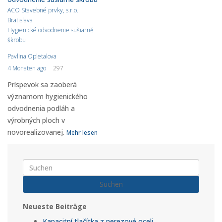
ACO Stavebné prvky, s.r.o.
Bratislava
Hygienické odvodnenie sušiarně
škrobu
Pavlina Opletalova
4 Monaten ago
297
Príspevok sa zaoberá
významom hygienického
odvodnenia podláh a
výrobných ploch v
novorealizovanej.
Mehr lesen
Suchen
Neueste Beiträge
Kapacitní tlačítka z nerezové oceli