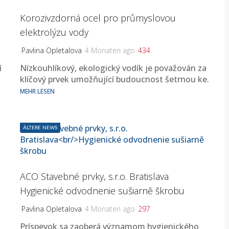
Korozivzdorná ocel pro průmyslovou
elektrolýzu vody
Pavlina Opletalova
4 Monaten ago
434
í
Nízkouhlíkový, ekologický vodík je považován za
.
klíčový prvek umožňující budoucnost šetrnou ke.
MEHR LESEN
ÄLTERE NEWS
ACO Stavebné prvky, s.r.o. Bratislava
Hygienické odvodnenie sušiarně škrobu
Pavlina Opletalova
4 Monaten ago
297
Príspevok sa zaoberá významom hygienického