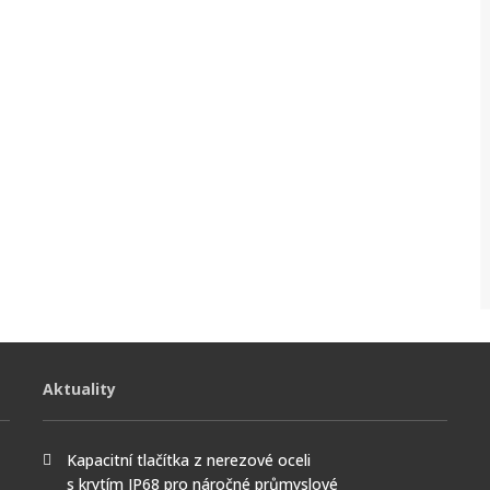
Aktuality
Kapacitní tlačítka z nerezové oceli
s krytím IP68 pro náročné průmyslové