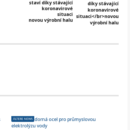
staví díky stávající
koronavirové
situaci
novou výrobní halu
ÄLTERE NEWS