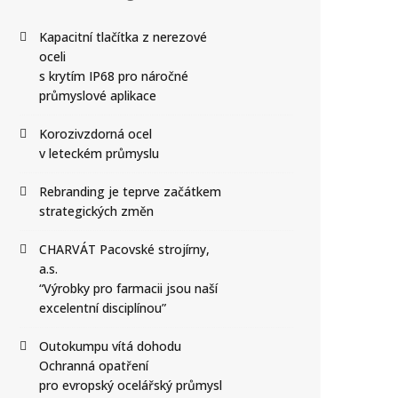
Kapacitní tlačítka z nerezové
oceli
s krytím IP68 pro náročné
průmyslové aplikace
Korozivzdorná ocel
v leteckém průmyslu
Rebranding je teprve začátkem
strategických změn
CHARVÁT Pacovské strojírny,
a.s.
“Výrobky pro farmacii jsou naší
excelentní disciplínou”
Outokumpu vítá dohodu
Ochranná opatření
pro evropský ocelářský průmysl