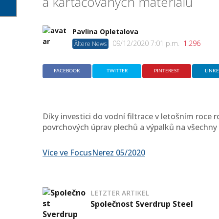
a kartáčovaných materiálů
Pavlina Opletalova
09/12/2020 7:01 p.m.
1.296
Ältere News
FACEBOOK
TWITTER
PINTEREST
LINK
Díky investici do vodní filtrace v letošním roce ro
povrchových úprav plechů a výpalků na všechny d
Více ve FocusNerez 05/2020
LETZTER ARTIKEL
Společnost Sverdrup Steel