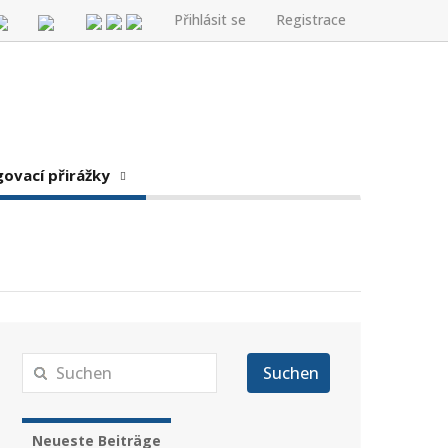
Přihlásit se
Registrace
govací přirážky
Suchen
Neueste Beiträge