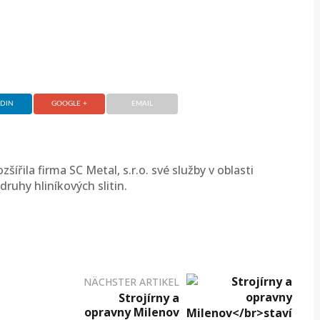
EDIN
GOOGLE +
EMAIL
zšířila firma SC Metal, s.r.o. své služby v oblasti
ruhy hliníkových slitin.
NÄCHSTER ARTIKEL
Strojírny a
opravny Milenov