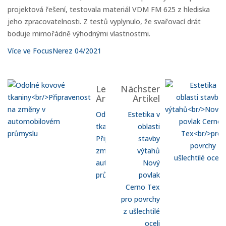
projektová řešení, testovala materiál VDM FM 625 z hlediska
jeho zpracovatelnosti. Z testů vyplynulo, že svařovací drát
boduje mimořádně výhodnými vlastnostmi.
Více ve FocusNerez 04/2021
Letzter
Nächster
Artikel
Artikel
Odolné kovové
Estetika v
tkaniny
oblasti
Připravenost na
stavby
změny v
výtahů
automobilovém
Nový
průmyslu
povlak
Cerno Tex
pro povrchy
z ušlechtilé
oceli