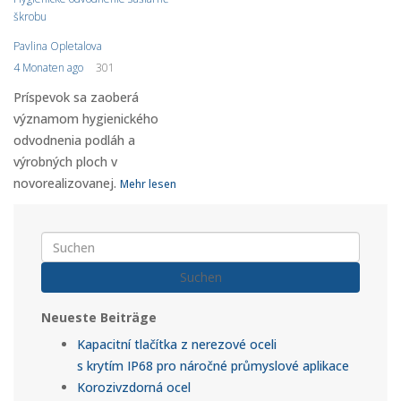
škrobu
Pavlina Opletalova
4 Monaten ago
301
Príspevok sa zaoberá
významom hygienického
odvodnenia podláh a
výrobných ploch v
novorealizovanej.
Mehr lesen
Suchen
Neueste Beiträge
Kapacitní tlačítka z nerezové oceli
s krytím IP68 pro náročné průmyslové aplikace
Korozivzdorná ocel