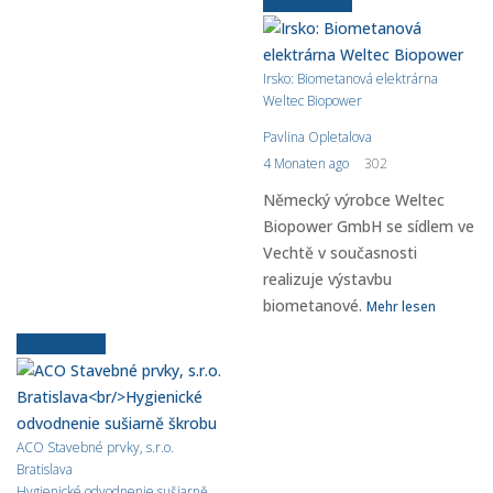
Ältere News
Irsko: Biometanová elektrárna
Weltec Biopower
Pavlina Opletalova
4 Monaten ago
302
Německý výrobce Weltec
Biopower GmbH se sídlem ve
Vechtě v současnosti
realizuje výstavbu
biometanové.
Mehr lesen
Ältere News
ACO Stavebné prvky, s.r.o.
Bratislava
Hygienické odvodnenie sušiarně