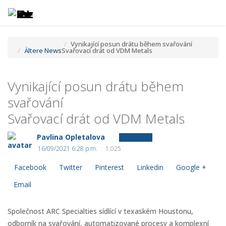
Toggle
Tog
navigatio
navi
Vynikající posun drátu během svařování
Ältere News
Svařovací drát od VDM Metals
Vynikající posun drátu během
svařování
Svařovací drát od VDM Metals
Pavlina Opletalova
Ältere News
16/09/2021 6:28 p.m.
1.025
Facebook
Twitter
Pinterest
Linkedin
Google +
Email
Společnost ARC Specialties sídlící v texaském Houstonu,
odborník na svařování, automatizované procesy a komplexní