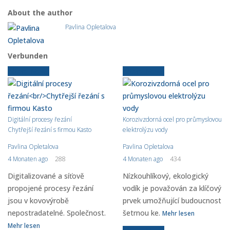
About the author
Pavlina Opletalova
Verbunden
Ältere News
Ältere News
Digitální procesy řezání
Korozivzdorná ocel pro průmyslovou
Chytřejší řezání s firmou Kasto
elektrolýzu vody
Pavlina Opletalova
Pavlina Opletalova
4 Monaten ago
288
4 Monaten ago
434
Digitalizované a síťově
Nízkouhlíkový, ekologický
propojené procesy řezání
vodík je považován za klíčový
jsou v kovovýrobě
prvek umožňující budoucnost
nepostradatelné. Společnost.
šetrnou ke.
Mehr lesen
Mehr lesen