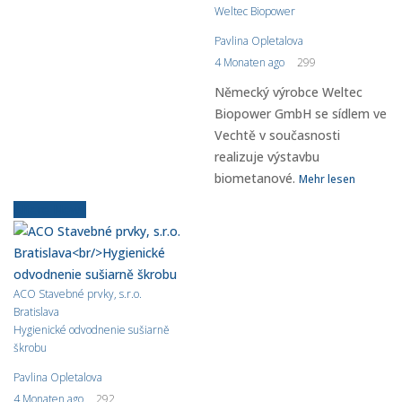
Weltec Biopower
Pavlina Opletalova
4 Monaten ago
299
Německý výrobce Weltec
Biopower GmbH se sídlem ve
Vechtě v současnosti
realizuje výstavbu
biometanové.
Mehr lesen
Ältere News
ACO Stavebné prvky, s.r.o.
Bratislava
Hygienické odvodnenie sušiarně
škrobu
Pavlina Opletalova
4 Monaten ago
292