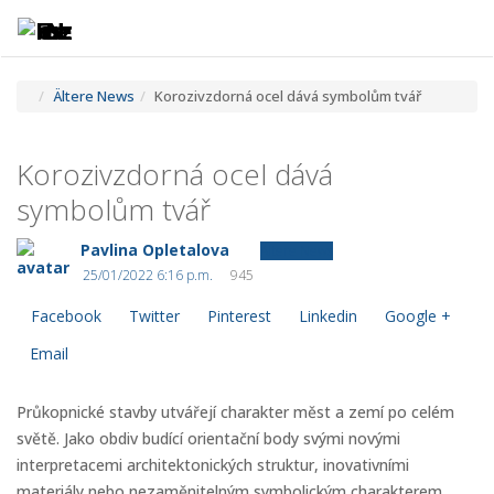
Toggle
Tog
navigatio
navi
Ältere News
Korozivzdorná ocel dává symbolům tvář
Korozivzdorná ocel dává
symbolům tvář
Pavlina Opletalova
Ältere News
25/01/2022 6:16 p.m.
945
Facebook
Twitter
Pinterest
Linkedin
Google +
Email
Průkopnické stavby utvářejí charakter měst a zemí po celém
světě. Jako obdiv budící orientační body svými novými
interpretacemi architektonických struktur, inovativními
materiály nebo nezaměnitelným symbolickým charakterem