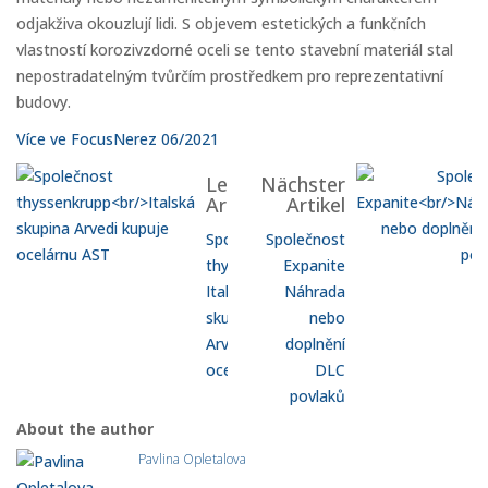
odjakživa okouzlují lidi. S objevem estetických a funkčních
vlastností korozivzdorné oceli se tento stavební materiál stal
nepostradatelným tvůrčím prostředkem pro reprezentativní
budovy.
Více ve FocusNerez 06/2021
Letzter
Nächster
Artikel
Artikel
Společnost
Společnost
thyssenkrupp
Expanite
Italská
Náhrada
skupina
nebo
Arvedi kupuje
doplnění
ocelárnu AST
DLC
povlaků
About the author
Pavlina Opletalova