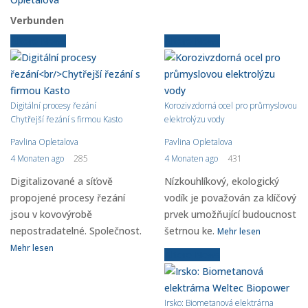
Verbunden
Ältere News
Ältere News
Digitální procesy řezání
Korozivzdorná ocel pro průmyslovou
Chytřejší řezání s firmou Kasto
elektrolýzu vody
Pavlina Opletalova
Pavlina Opletalova
4 Monaten ago
285
4 Monaten ago
431
Digitalizované a síťově
Nízkouhlíkový, ekologický
propojené procesy řezání
vodík je považován za klíčový
jsou v kovovýrobě
prvek umožňující budoucnost
nepostradatelné. Společnost.
šetrnou ke.
Mehr lesen
Mehr lesen
Ältere News
Irsko: Biometanová elektrárna