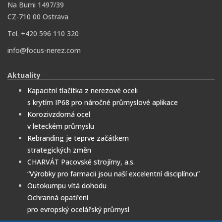
Na Burni 1497/39
CZ-710 00 Ostrava
Tel. +420 596 110 320
info@focus-nerez.com
Aktuality
Kapacitní tlačítka z nerezové oceli
s krytím IP68 pro náročné průmyslové aplikace
Korozivzdorná ocel
v leteckém průmyslu
Rebranding je teprve začátkem
strategických změn
CHARVÁT Pacovské strojírny, a.s.
“Výrobky pro farmacii jsou naší excelentní disciplínou”
Outokumpu vítá dohodu
Ochranná opatření
pro evropský ocelářský průmysl