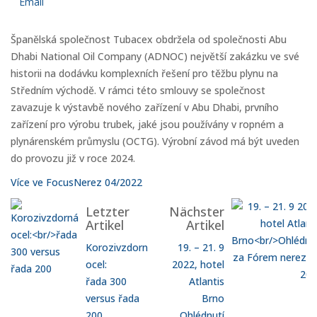
Email
Španělská společnost Tubacex obdržela od společnosti Abu
Dhabi National Oil Company (ADNOC) největší zakázku ve své
historii na dodávku komplexních řešení pro těžbu plynu na
Středním východě. V rámci této smlouvy se společnost
zavazuje k výstavbě nového zařízení v Abu Dhabi, prvního
zařízení pro výrobu trubek, jaké jsou používány v ropném a
plynárenském průmyslu (OCTG). Výrobní závod má být uveden
do provozu již v roce 2024.
Více ve FocusNerez 04/2022
Letzter
Nächster
Artikel
Artikel
Korozivzdorná
19. – 21. 9
ocel:
2022, hotel
řada 300
Atlantis
versus řada
Brno
200
Ohlédnutí