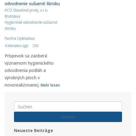
ACO Stavebné prvky, s.r.o.
Bratislava
Hygienické odvodnenie sušiarně
škrobu
Pavlina Opletalova
4 Monaten ago
288
Príspevok sa zaoberá
významom hygienického
odvodnenia podláh a
výrobných ploch v
novorealizovanej.
Mehr lesen
Suchen
Neueste Beiträge