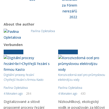
za Fórem
nerezářů
2022
About the author
Pavlina Opletalova
Verbunden
Ältere News
Ältere News
Digitální procesy řezání
Korozivzdorná ocel pro průmyslovou
Chytřejší řezání s firmou Kasto
elektrolýzu vody
Pavlina Opletalova
Pavlina Opletalova
4 Monaten ago
284
4 Monaten ago
430
Digitalizované a síťově
Nízkouhlíkový, ekologický
propojené procesy řezání
vodík je považován za klíčový