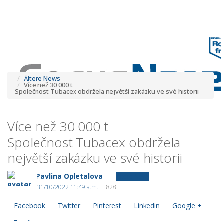
Tog
navi
Tog
navi
Ältere News
Více než 30 000 t
Společnost Tubacex obdržela největší zakázku ve své historii
Více než 30 000 t
Společnost Tubacex obdržela
největší zakázku ve své historii
Pavlina Opletalova
Ältere News
31/10/2022 11:49 a.m.
828
Facebook
Twitter
Pinterest
Linkedin
Google +