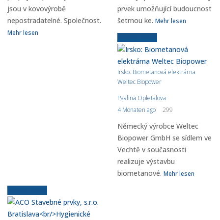
jsou v kovovýrobě
prvek umožňující budoucnost
nepostradatelné. Společnost.
šetrnou ke.
Mehr lesen
Mehr lesen
Ältere News
Irsko: Biometanová elektrárna
Weltec Biopower
Pavlina Opletalova
4 Monaten ago
299
Německý výrobce Weltec
Biopower GmbH se sídlem ve
Vechtě v současnosti
realizuje výstavbu
biometanové.
Mehr lesen
Ältere News