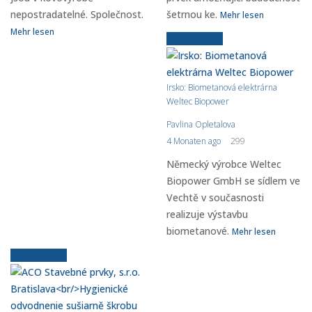
nepostradatelné. Společnost.
šetrnou ke.
Mehr lesen
Mehr lesen
Ältere News
Irsko: Biometanová elektrárna
Weltec Biopower
Pavlina Opletalova
4 Monaten ago
299
Německý výrobce Weltec
Biopower GmbH se sídlem ve
Vechtě v současnosti
realizuje výstavbu
biometanové.
Mehr lesen
Ältere News