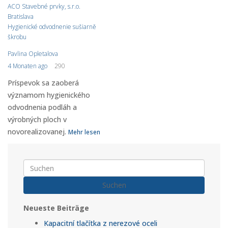
ACO Stavebné prvky, s.r.o.
Bratislava
Hygienické odvodnenie sušiarně
škrobu
Pavlina Opletalova
4 Monaten ago
290
Príspevok sa zaoberá
významom hygienického
odvodnenia podláh a
výrobných ploch v
novorealizovanej.
Mehr lesen
Suchen
Neueste Beiträge
Kapacitní tlačítka z nerezové oceli