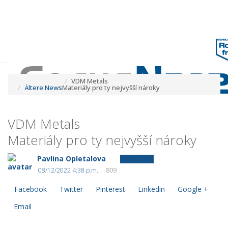
Tog
navi
Tog
navi
VDM Metals
Ältere News
Materiály pro ty nejvyšší nároky
VDM Metals
Materiály pro ty nejvyšší nároky
Pavlina Opletalova
Ältere News
08/12/2022 4:38 p.m.
809
Facebook
Twitter
Pinterest
Linkedin
Google +
Email