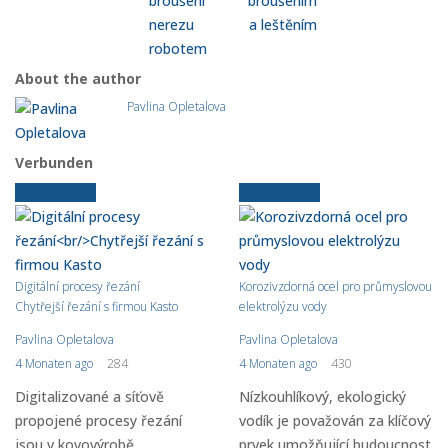
broušení
broušením
nerezu
a leštěním
robotem
About the author
Pavlina Opletalova
Verbunden
Ältere News
Ältere News
Digitální procesy řezání
Korozivzdorná ocel pro průmyslovou
Chytřejší řezání s firmou Kasto
elektrolýzu vody
Pavlina Opletalova
Pavlina Opletalova
4 Monaten ago
284
4 Monaten ago
430
Digitalizované a síťově
Nízkouhlíkový, ekologický
propojené procesy řezání
vodík je považován za klíčový
jsou v kovovýrobě
prvek umožňující budoucnost