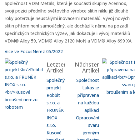
Společnost VDM Metals, která je součástí skupiny Acerinox,
svoji pozici předního světového výrobce slitin niklu již dlouhé
roky potvrzuje neustálými inovacemi materiálů. Vývoj nových
slitin přitom není samoúčelný, ale dochází k němu na pozadí
specifických technických výzev, jak dokazuje i vývoj materiálů
VDM® Alloy 59, VDM® Alloy 2120 MoN a VDM® Alloy 699 XA.
Více ve FocusNerez 05/2022
Letzter
Nächster
Artikel
Artikel
Společný
Společnost
projekt
Lukas je
Robbit
připravena
s.r.o. a
na každou
FRUNĚK
aplikaci
INOX
Opracování
s.r.o.
svaru
Kusové
jemným