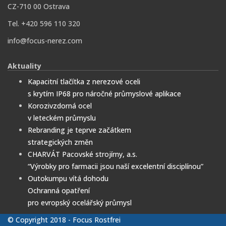
CZ-710 00 Ostrava
Tel. +420 596 110 320
info@focus-nerez.com
Aktuality
Kapacitní tlačítka z nerezové oceli
s krytím IP68 pro náročné průmyslové aplikace
Korozivzdorná ocel
v leteckém průmyslu
Rebranding je teprve začátkem
strategických změn
CHARVÁT Pacovské strojírny, a.s.
“Výrobky pro farmacii jsou naší excelentní disciplínou”
Outokumpu vítá dohodu
Ochranná opatření
pro evropský ocelářský průmysl
© Copyright 2018 - Focus Rostfrei