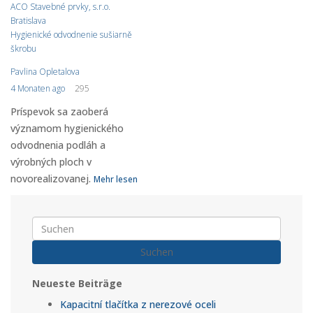
ACO Stavebné prvky, s.r.o.
Bratislava
Hygienické odvodnenie sušiarně
škrobu
Pavlina Opletalova
4 Monaten ago
295
Príspevok sa zaoberá
významom hygienického
odvodnenia podláh a
výrobných ploch v
novorealizovanej.
Mehr lesen
Suchen
Neueste Beiträge
Kapacitní tlačítka z nerezové oceli