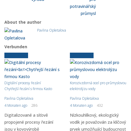
potravinářský
průmysl
About the author
Pavlina Opletalova
Verbunden
Ältere News
Ältere News
Digitální procesy řezání
Korozivzdorná ocel pro průmyslovou
Chytřejší řezání s firmou Kasto
elektrolýzu vody
Pavlina Opletalova
Pavlina Opletalova
4 Monaten ago
286
4 Monaten ago
432
Digitalizované a síťově
Nízkouhlíkový, ekologický
propojené procesy řezání
vodík je považován za klíčový
jsou v kovovýrobě
prvek umožňující budoucnost