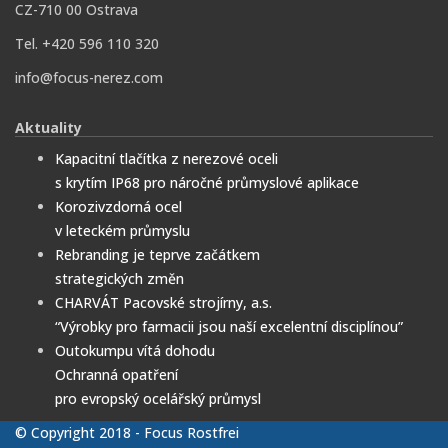
CZ-710 00 Ostrava
Tel. +420 596 110 320
info@focus-nerez.com
Aktuality
Kapacitní tlačítka z nerezové oceli
s krytím IP68 pro náročné průmyslové aplikace
Korozivzdorná ocel
v leteckém průmyslu
Rebranding je teprve začátkem
strategických změn
CHARVÁT Pacovské strojírny, a.s.
“Výrobky pro farmacii jsou naší excelentní disciplínou”
Outokumpu vítá dohodu
Ochranná opatření
pro evropský ocelářský průmysl
© Copyright 2018 - Focus Rostfrei