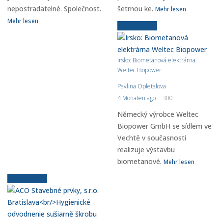
nepostradatelné. Společnost.
šetrnou ke.
Mehr lesen
Mehr lesen
Ältere News
Irsko: Biometanová elektrárna
Weltec Biopower
Pavlina Opletalova
4 Monaten ago
300
Německý výrobce Weltec
Biopower GmbH se sídlem ve
Vechtě v současnosti
realizuje výstavbu
biometanové.
Mehr lesen
Ältere News