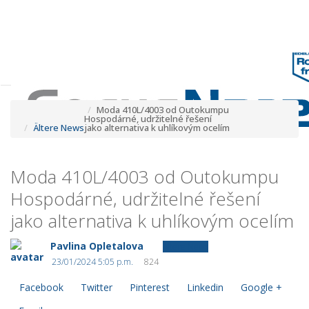
Tog
navi
Tog
navi
Moda 410L/4003 od Outokumpu
Hospodárné, udržitelné řešení
Ältere News
jako alternativa k uhlíkovým ocelím
Moda 410L/4003 od Outokumpu
Hospodárné, udržitelné řešení
jako alternativa k uhlíkovým ocelím
Pavlina Opletalova
Ältere News
23/01/2024 5:05 p.m.
824
Facebook
Twitter
Pinterest
Linkedin
Google +