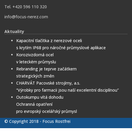
Tel. +420 596 110 320
info@focus-nerez.com
Aktuality
Kapacitní tlačítka z nerezové oceli
s krytím IP68 pro náročné průmyslové aplikace
Korozivzdorná ocel
v leteckém průmyslu
Rebranding je teprve začátkem
strategických změn
CHARVÁT Pacovské strojírny, a.s.
“Výrobky pro farmacii jsou naší excelentní disciplínou”
Outokumpu vítá dohodu
Ochranná opatření
pro evropský ocelářský průmysl
© Copyright 2018 - Focus Rostfrei