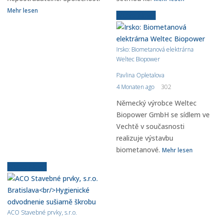
Mehr lesen
Ältere News
Irsko: Biometanová elektrárna
Weltec Biopower
Pavlina Opletalova
4 Monaten ago
302
Německý výrobce Weltec
Biopower GmbH se sídlem ve
Vechtě v současnosti
realizuje výstavbu
biometanové.
Mehr lesen
Ältere News
ACO Stavebné prvky, s.r.o.