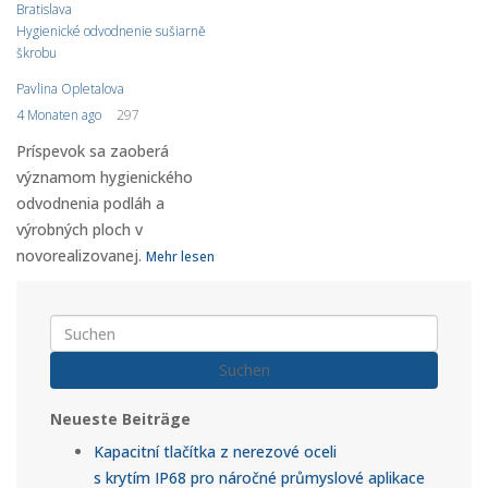
Bratislava
Hygienické odvodnenie sušiarně
škrobu
Pavlina Opletalova
4 Monaten ago
297
Príspevok sa zaoberá
významom hygienického
odvodnenia podláh a
výrobných ploch v
novorealizovanej.
Mehr lesen
Suchen
Neueste Beiträge
Kapacitní tlačítka z nerezové oceli
s krytím IP68 pro náročné průmyslové aplikace