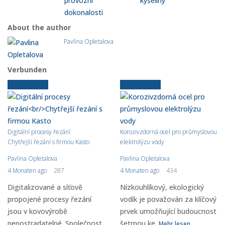
provozní
kyseliny
dokonalosti
About the author
Pavlina Opletalova
Verbunden
Ältere News
Ältere News
Digitální procesy řezání
Korozivzdorná ocel pro průmyslovou
Chytřejší řezání s firmou Kasto
elektrolýzu vody
Pavlina Opletalova
Pavlina Opletalova
4 Monaten ago
287
4 Monaten ago
434
Digitalizované a síťově
Nízkouhlíkový, ekologický
propojené procesy řezání
vodík je považován za klíčový
jsou v kovovýrobě
prvek umožňující budoucnost
nepostradatelné. Společnost.
šetrnou ke.
Mehr lesen