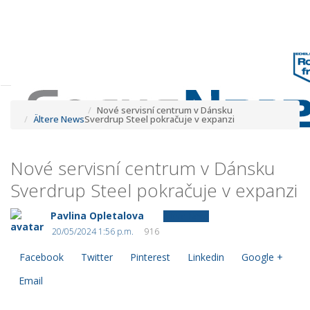
Tog
navi
Tog
navi
Nové servisní centrum v Dánsku
Ältere News
Sverdrup Steel pokračuje v expanzi
Nové servisní centrum v Dánsku
Sverdrup Steel pokračuje v expanzi
Pavlina Opletalova
Ältere News
20/05/2024 1:56 p.m.
916
Facebook
Twitter
Pinterest
Linkedin
Google +
Email