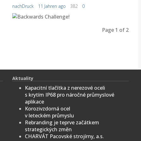
nachDruck
11 Jahren ago
382
0
Page 1
of 2
Aktuality
Kapacitní tlačítka z nerezové oceli
s krytím IP68 pro náročné průmyslové
aplikace
Korozivzdorná ocel
v leteckém průmyslu
Rebranding je teprve začátkem
strategických změn
CHARVÁT Pacovské strojírny, a.s.