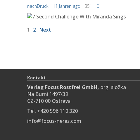
nachDruck
11 Jahren ago
351
0
1
2
Next
Kontakt
Verlag Focus Rostfrei GmbH,
org. složka
Na Burni 1497/39
CZ-710 00 Ostrava
Tel. +420 596 110 320
info@focus-nerez.com