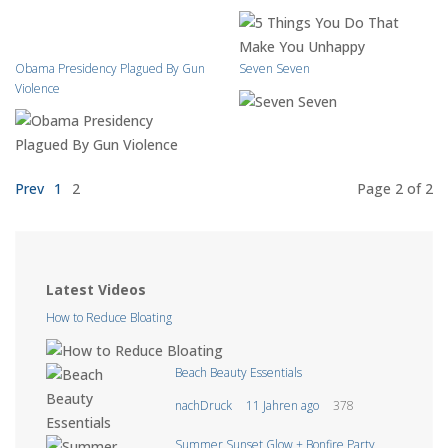
Obama Presidency Plagued By Gun
Seven Seven
Violence
Prev
1
2
Page 2
of 2
Latest Videos
How to Reduce Bloating
Beach Beauty Essentials
nachDruck
11 Jahren ago
378
Summer Sunset Glow + Bonfire Party