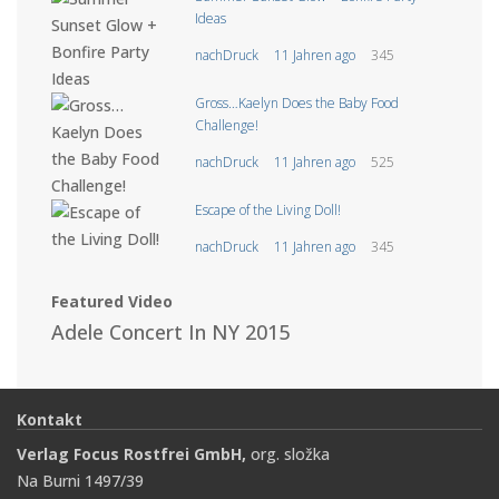
Ideas
nachDruck
11 Jahren ago
345
Gross…Kaelyn Does the Baby Food
Challenge!
nachDruck
11 Jahren ago
525
Escape of the Living Doll!
nachDruck
11 Jahren ago
345
Featured Video
Adele Concert In NY 2015
Kontakt
Verlag Focus Rostfrei GmbH,
org. složka
Na Burni 1497/39