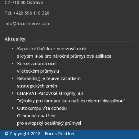
CZ-710 00 Ostrava
Tel. +420 596 110 320
info@focus-nerez.com
Aktuality
Kapacitní tlačítka z nerezové oceli
s krytím IP68 pro náročné průmyslové aplikace
Korozivzdorná ocel
v leteckém průmyslu
Rebranding je teprve začátkem
strategických změn
CHARVÁT Pacovské strojírny, a.s.
“Výrobky pro farmacii jsou naší excelentní disciplínou”
Outokumpu vítá dohodu
Ochranná opatření
pro evropský ocelářský průmysl
© Copyright 2018 - Focus Rostfrei