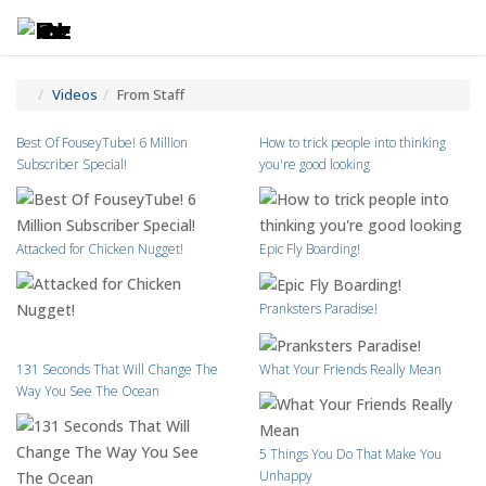
Toggle
Tog
navigatio
navi
Videos
From Staff
Best Of FouseyTube! 6 Million
How to trick people into thinking
Subscriber Special!
you're good looking
Attacked for Chicken Nugget!
Epic Fly Boarding!
Pranksters Paradise!
131 Seconds That Will Change The
What Your Friends Really Mean
Way You See The Ocean
5 Things You Do That Make You
Unhappy