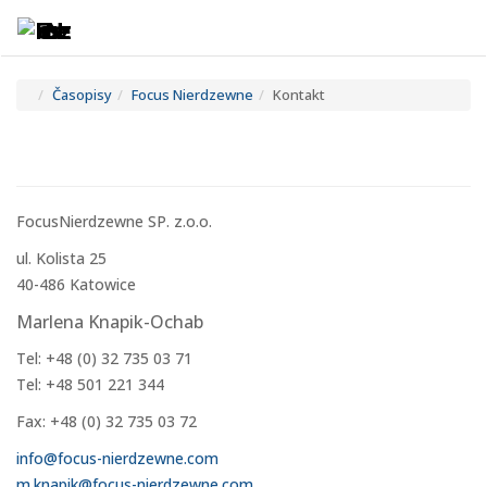
Toggle
Tog
navigatio
navi
Časopisy
Focus Nierdzewne
Kontakt
FocusNierdzewne SP. z.o.o.
ul. Kolista 25
40-486 Katowice
Marlena Knapik-Ochab
Tel: +48 (0) 32 735 03 71
Tel: +48 501 221 344
Fax: +48 (0) 32 735 03 72
info@focus-nierdzewne.com
m.knapik@focus-nierdzewne.com