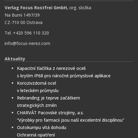
Verlag Focus Rostfrei GmbH,
org. složka
Na Burni 1497/39
CZ-710 00 Ostrava
Tel. +420 596 110 320
info@focus-nerez.com
Aktuality
Kapacitní tlačítka z nerezové oceli
s krytím IP68 pro náročné průmyslové aplikace
Korozivzdorná ocel
v leteckém průmyslu
Rebranding je teprve začátkem
strategických změn
CHARVÁT Pacovské strojírny, a.s.
“Výrobky pro farmacii jsou naší excelentní disciplínou”
Outokumpu vítá dohodu
Ochranná opatření