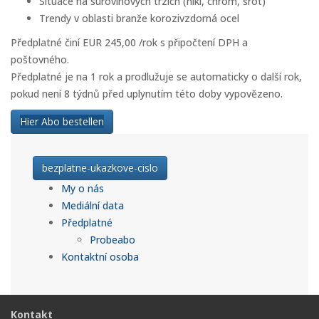
Situace na surovinových trzích (nikl, chrom, šrot)
Trendy v oblasti branže korozivzdorná ocel
Předplatné činí EUR 245,00 /rok s připočtení DPH a
poštovného.
Předplatné je na 1 rok a prodlužuje se automaticky o další rok,
pokud není 8 týdnů před uplynutím této doby vypovězeno.
Hier Abo bestellen
bezplatne-ukazkove-cislo
My o nás
Mediální data
Předplatné
Probeabo
Kontaktní osoba
Kontakt