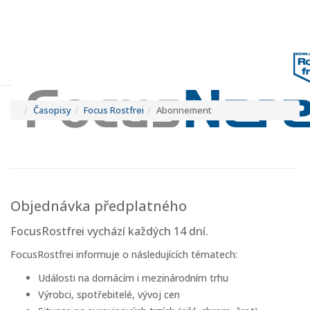
Tog
navi
Tog
navi
Časopisy
Focus Rostfrei
Abonnement
Objednávka předplatného
FocusRostfrei vychází každých 14 dní.
FocusRostfrei informuje o následujících tématech:
Události na domácím i mezinárodním trhu
Výrobci, spotřebitelé, vývoj cen